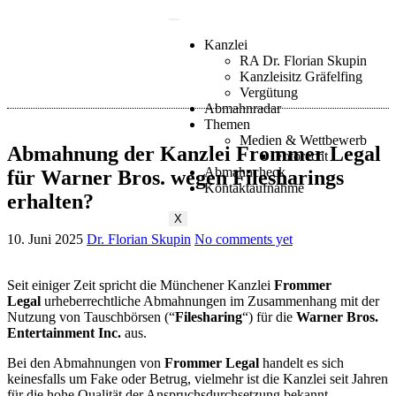
Kanzlei
RA Dr. Florian Skupin
Kanzleisitz Gräfelfing
Vergütung
Abmahnradar
Themen
Medien & Wettbewerb
Abmahnung der Kanzlei Frommer Legal
Fotorecht
Abmahncheck
für Warner Bros. wegen Filesharings
Kontaktaufnahme
erhalten?
X
10. Juni 2025
Dr. Florian Skupin
No comments yet
Seit einiger Zeit spricht die Münchener Kanzlei
Frommer
Legal
urheberrechtliche Abmahnungen im Zusammenhang mit der
Nutzung von Tauschbörsen (“
Filesharing
“) für die
Warner Bros.
Entertainment Inc.
aus.
Bei den Abmahnungen von
Frommer Legal
handelt es sich
keinesfalls um Fake oder Betrug, vielmehr ist die Kanzlei seit Jahren
für die hohe Qualität der Anspruchsdurchsetzung bekannt.