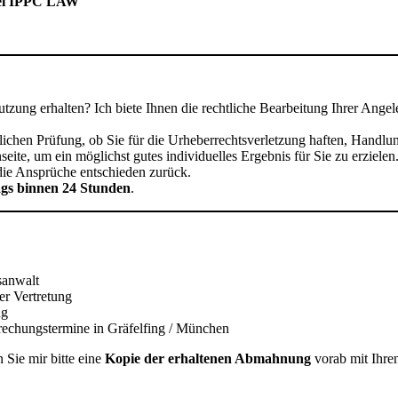
lei IPPC LAW
tzung erhalten? Ich biete Ihnen die rechtliche Bearbeitung Ihrer Angel
lichen Prüfung, ob Sie für die Urheberrechtsverletzung haften, Handlu
eite, um ein möglichst gutes individuelles Ergebnis für Sie zu erziel
 die Ansprüche entschieden zurück.
gs binnen 24 Stunden
.
sanwalt
er Vertretung
ng
rechungstermine in Gräfelfing / München
 Sie mir bitte eine
Kopie der erhaltenen Abmahnung
vorab mit Ihre