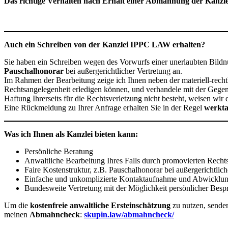
Das richtige Verhalten nach Erhalt einer Abmahnung der Kanz
Auch ein Schreiben von der Kanzlei IPPC LAW erhalten?
Sie haben ein Schreiben wegen des Vorwurfs einer unerlaubten Bildnu
Pauschalhonorar
bei außergerichtlicher Vertretung an.
Im Rahmen der Bearbeitung zeige ich Ihnen neben der materiell-recht
Rechtsangelegenheit erledigen können, und verhandele mit der Gegens
Haftung Ihrerseits für die Rechtsverletzung nicht besteht, weisen wir
Eine Rückmeldung zu Ihrer Anfrage erhalten Sie in der Regel
werkta
Was ich Ihnen als Kanzlei bieten kann:
Persönliche Beratung
Anwaltliche Bearbeitung Ihres Falls durch promovierten Recht
Faire Kostenstruktur, z.B. Pauschalhonorar bei außergerichtlich
Einfache und unkomplizierte Kontaktaufnahme und Abwicklu
Bundesweite Vertretung mit der Möglichkeit persönlicher Besp
Um die
kostenfreie anwaltliche Ersteinschätzung
zu nutzen, senden
meinen
Abmahncheck
:
skupin.law/abmahncheck/