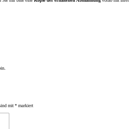
 Sie mir bitte eine
Kopie der erhaltenen Abmahnung
vorab mit Ihr
in.
sind mit
*
markiert