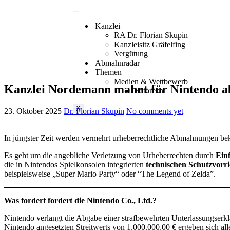
Kanzlei
RA Dr. Florian Skupin
Kanzleisitz Gräfelfing
Vergütung
Abmahnradar
Themen
Medien & Wettbewerb
Kanzlei Nordemann mahnt für Nintendo ab!
Fotorecht
X
23. Oktober 2025
Dr. Florian Skupin
No comments yet
In jüngster Zeit werden vermehrt urheberrechtliche Abmahnungen be
Es geht um die angebliche Verletzung von Urheberrechten durch
Ein
die in Nintendos Spielkonsolen integrierten
technischen Schutzvorr
beispielsweise „Super Mario Party“ oder “The Legend of Zelda”.
Was fordert fordert die Nintendo Co., Ltd.?
Nintendo verlangt die Abgabe einer strafbewehrten Unterlassungser
Nintendo angesetzten Streitwerts von 1.000.000,00 € ergeben sich a