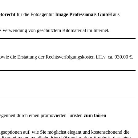
otorecht
für die Fotoagentur
Image Professionals GmbH
aus
 Verwendung von geschütztem Bildmaterial im Internet.
owie die Erstattung der Rechtsverfolgungskosten i.H.v. ca. 930,00 €.
egenheit durch einen promovierten Juristen
zum fairen
ngsoptionen auf, wie Sie möglichst elegant und kostenschonend die
en. Kommt meine rechtliche Einschätzung zu dem Ergebnis, dass eine