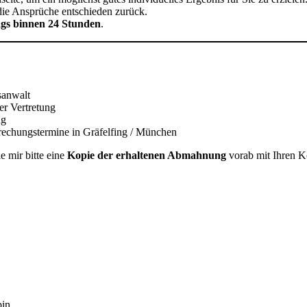
 die Ansprüche entschieden zurück.
gs binnen 24 Stunden
.
sanwalt
er Vertretung
ng
rechungstermine in Gräfelfing / München
e mir bitte eine
Kopie der erhaltenen Abmahnung
vorab mit Ihren 
in.