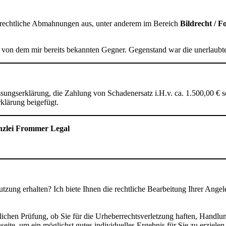
rechtliche Abmahnungen aus, unter anderem im Bereich
Bildrecht / F
von dem mir bereits bekannten Gegner. Gegenstand war die unerlaubte
sungserklärung, die Zahlung von Schadenersatz i.H.v. ca. 1.500,00 € s
klärung beigefügt.
anzlei Frommer Legal
tzung erhalten? Ich biete Ihnen die rechtliche Bearbeitung Ihrer Angel
lichen Prüfung, ob Sie für die Urheberrechtsverletzung haften, Handlu
eite, um ein möglichst gutes individuelles Ergebnis für Sie zu erziel