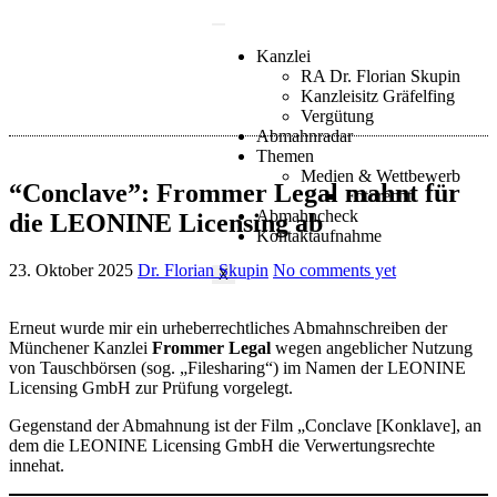
Kanzlei
RA Dr. Florian Skupin
Kanzleisitz Gräfelfing
Vergütung
Abmahnradar
Themen
Medien & Wettbewerb
“Conclave”: Frommer Legal mahnt für
Fotorecht
Abmahncheck
die LEONINE Licensing ab
Kontaktaufnahme
23. Oktober 2025
Dr. Florian Skupin
No comments yet
X
Erneut wurde mir ein urheberrechtliches Abmahnschreiben der
Münchener Kanzlei
Frommer Legal
wegen angeblicher Nutzung
von Tauschbörsen (sog. „Filesharing“) im Namen der LEONINE
Licensing GmbH zur Prüfung vorgelegt.
Gegenstand der Abmahnung ist der Film „Conclave [Konklave], an
dem die LEONINE Licensing GmbH die Verwertungsrechte
innehat.